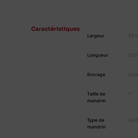
Caractéristiques
Largeur
83 
Longueur
300
Encrage
Exté
Taille de
1"
mandrin
Type de
Cart
mandrin