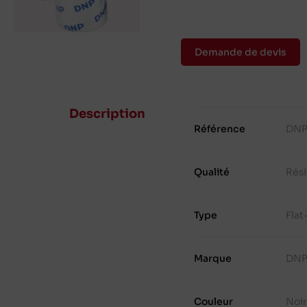
Demande de devis
Description
Référence
DNP
Qualité
Rés
Type
Fla
Marque
DN
Couleur
Noir