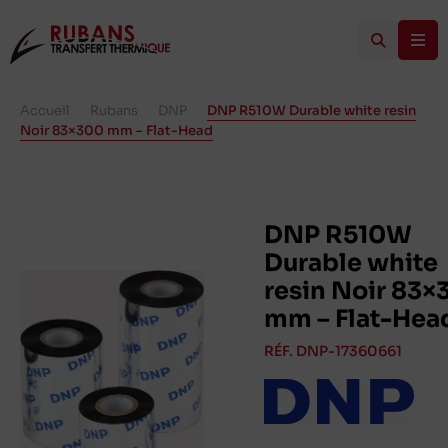
Accueil
/
Rubans
/
DNP
/
DNP R510W Durable white resin
Noir 83×300 mm – Flat-Head
DNP R510W
Durable white
resin Noir 83×
mm – Flat-Hea
RÉF. DNP-17360661