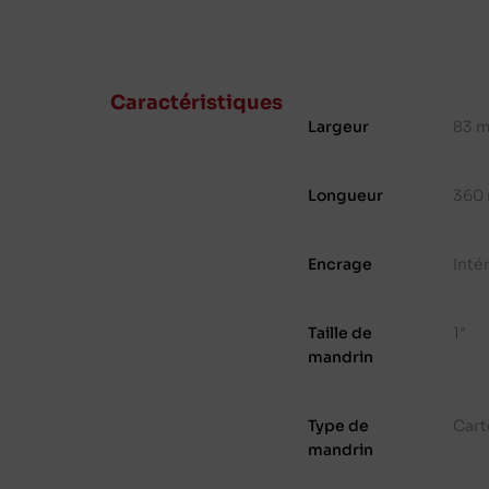
Caractéristiques
Largeur
83 
Longueur
360
Encrage
Inté
Taille de
1"
mandrin
Type de
Cart
mandrin