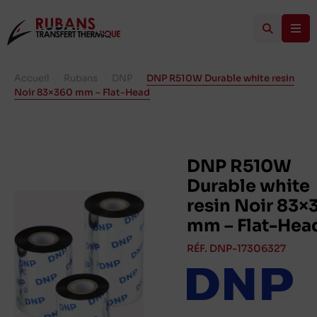
Accueil
/
Rubans
/
DNP
/
DNP R510W Durable white resin
Noir 83×360 mm – Flat-Head
DNP R510W
Durable white
resin Noir 83×
mm – Flat-Hea
RÉF. DNP-17306327