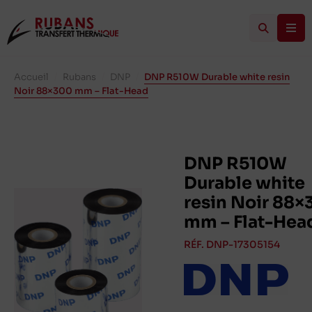
Accueil
/
Rubans
/
DNP
/
DNP R510W Durable white resin
Noir 88×300 mm – Flat-Head
DNP R510W
Durable white
resin Noir 88
mm – Flat-Hea
RÉF. DNP-17305154