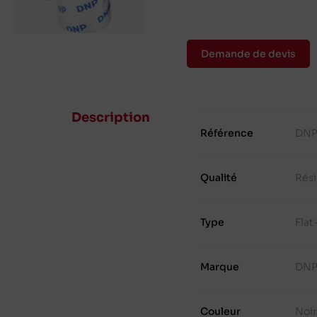
Demande de devis
Description
Référence
DNP
Qualité
Rés
Type
Fla
Marque
DN
Couleur
Noir