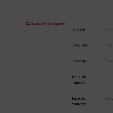
Caractéristiques
Largeur
88 
Longueur
300
Encrage
Exté
Taille de
1"
mandrin
Type de
Cart
mandrin