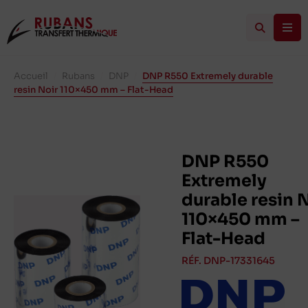
Accueil
/
Rubans
/
DNP
/
DNP R550 Extremely durable
resin Noir 110×450 mm – Flat-Head
DNP R550
Extremely
durable resin 
110×450 mm –
Flat-Head
RÉF. DNP-17331645