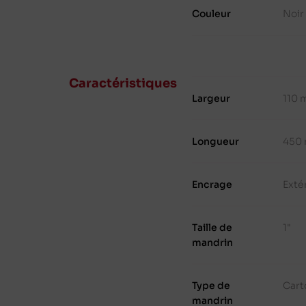
Couleur
Noir
Caractéristiques
Largeur
110
Longueur
450
Encrage
Exté
Taille de
1"
mandrin
Type de
Cart
mandrin