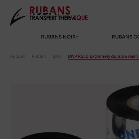
RUBANS NOIR
RUBANS C
Accueil
/
Rubans
/
DNP
/
DNP R550 Extremely durable resin