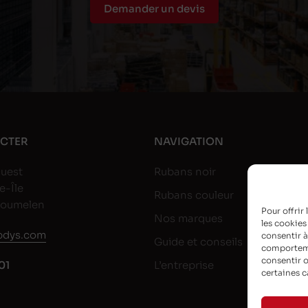
Demander un devis
CTER
NAVIGATION
uest
Rubans noir
e-Île
Rubans couleur
goumelen
Pour offrir
Nos marques
les cookies
dys.com
consentir à
Guide et conseils
comportemen
consentir o
01
L’entreprise
certaines c