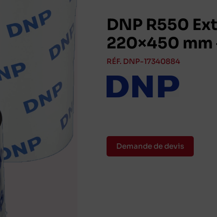
DNP R550 Extr
220×450 mm –
RÉF. DNP-17340884
Demande de devis