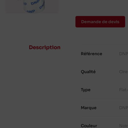
Demande de devis
Description
Référence
DNP
Qualité
Cire
Type
Fla
Marque
DN
Couleur
Noi