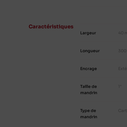
Caractéristiques
Largeur
40 
Longueur
300
Encrage
Exté
Taille de
1"
mandrin
Type de
Cart
mandrin