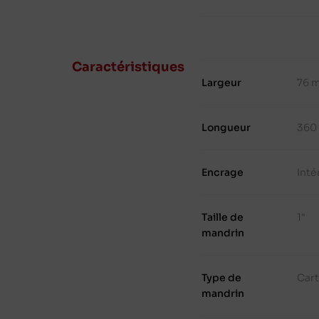
Caractéristiques
Largeur
76 
Longueur
360
Encrage
Inté
Taille de
1"
mandrin
Type de
Cart
mandrin