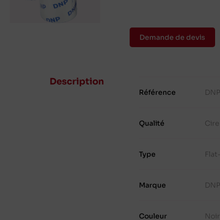
Demande de devis
Description
Référence
DNP
Qualité
Cire
Type
Fla
Marque
DN
Couleur
Noi