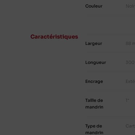
Couleur
Noir
Caractéristiques
Largeur
88 
Longueur
300
Encrage
Exté
Taille de
1"
mandrin
Type de
Cart
mandrin