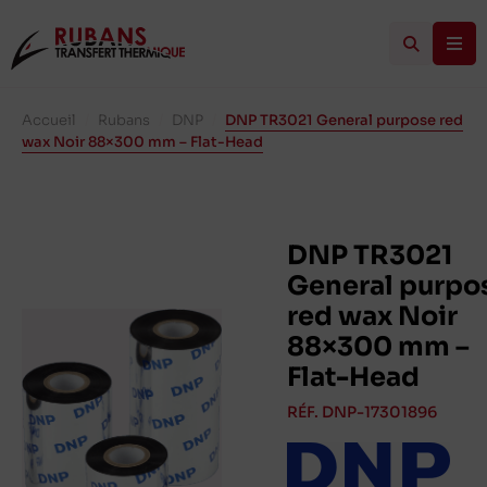
Accueil
/
Rubans
/
DNP
/
DNP TR3021 General purpose red
wax Noir 88×300 mm – Flat-Head
DNP TR3021
General purpo
red wax Noir
88×300 mm –
Flat-Head
RÉF. DNP-17301896