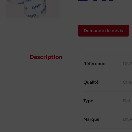
Demande de devis
Description
Référence
DNP
Qualité
Cire
Type
Fla
Marque
DN