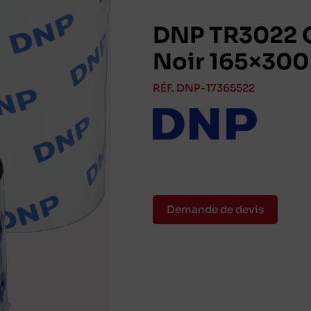
DNP TR3022 G
Noir 165×300
RÉF. DNP-17365522
Demande de devis