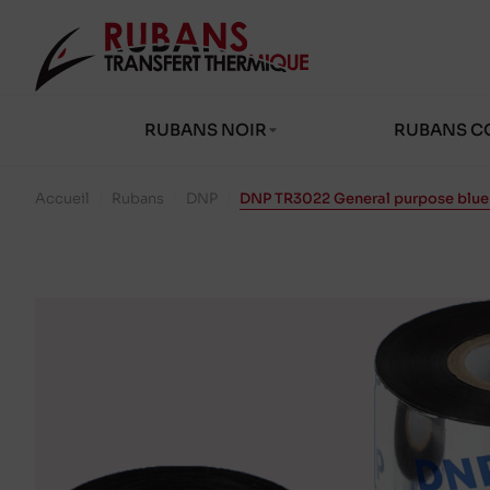
RUBANS NOIR
RUBANS C
Accueil
/
Rubans
/
DNP
/
DNP TR3022 General purpose blue