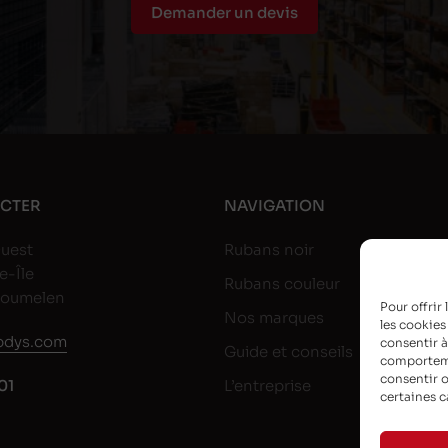
Demander un devis
CTER
NAVIGATION
uest
Rubans noir
e-Île
Rubans couleur
goumelen
Pour offrir
Nos marques
les cookies
dys.com
consentir à
Guide et conseils
comportemen
consentir o
01
L’entreprise
certaines c