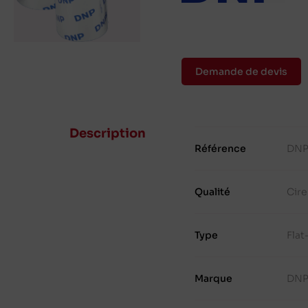
Demande de devis
Description
Référence
DNP
Qualité
Cire
Type
Fla
Marque
DN