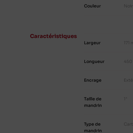
Couleur
Noir
Caractéristiques
Largeur
171
Longueur
450
Encrage
Exté
Taille de
1"
mandrin
Type de
Cart
mandrin