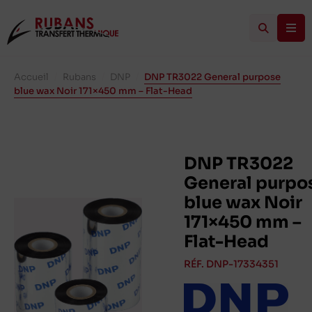
Accueil
/
Rubans
/
DNP
/
DNP TR3022 General purpose
blue wax Noir 171×450 mm – Flat-Head
DNP TR3022
General purpo
blue wax Noir
171×450 mm –
Flat-Head
RÉF. DNP-17334351