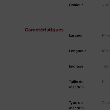
Couleur
Noir
Caractéristiques
Largeur
147
Longueur
150 
Encrage
Inté
Taille de
1"
mandrin
Type de
Cart
mandrin