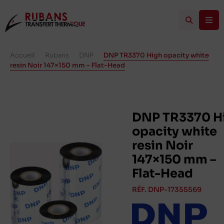
Accueil
/
Rubans
/
DNP
/
DNP TR3370 High opacity white
resin Noir 147×150 mm – Flat-Head
DNP TR3370 H
opacity white
resin Noir
147×150 mm –
Flat-Head
RÉF. DNP-17355569