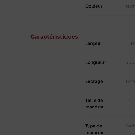
Couleur
Noir
Caractéristiques
Largeur
101
Longueur
300
Encrage
Exté
Taille de
1"
mandrin
Type de
Cart
mandrin