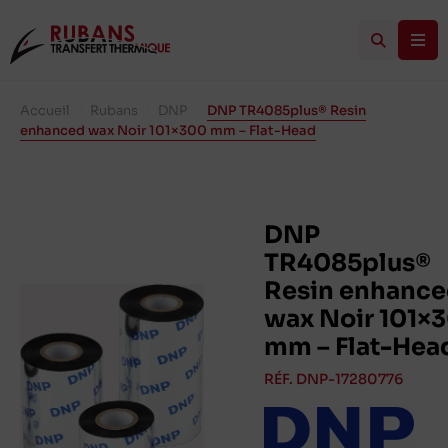
Accueil
/
Rubans
/
DNP
/
DNP TR4085plus® Resin
enhanced wax Noir 101×300 mm – Flat-Head
DNP
TR4085plus®
Resin enhanc
wax Noir 101×
mm – Flat-Hea
RÉF. DNP-17280776