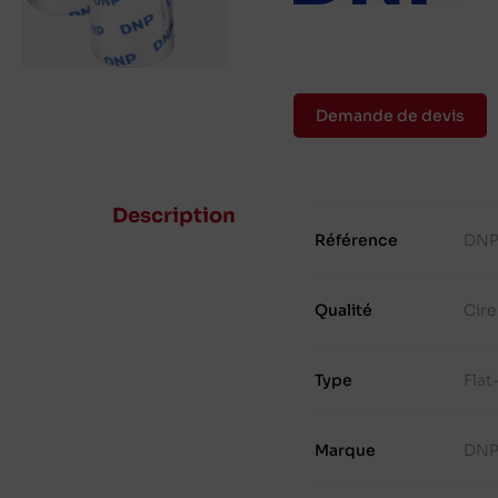
Demande de devis
Description
Référence
DNP
Qualité
Cire
Type
Fla
Marque
DN