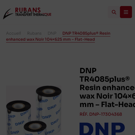
Accueil
/
Rubans
/
DNP
/
DNP TR4085plus® Resin
enhanced wax Noir 104×625 mm – Flat-Head
DNP
TR4085plus®
Resin enhanc
wax Noir 104×
mm – Flat-Hea
RÉF. DNP-17304368