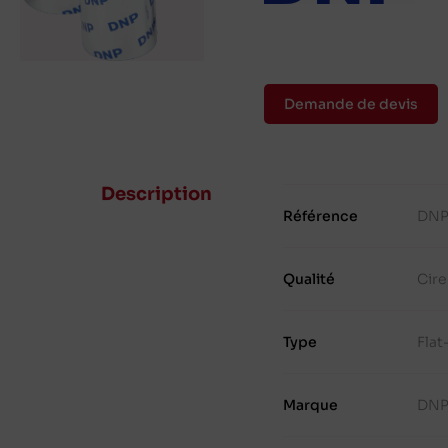
Demande de devis
Description
Référence
DNP
Qualité
Cire
Type
Fla
Marque
DN