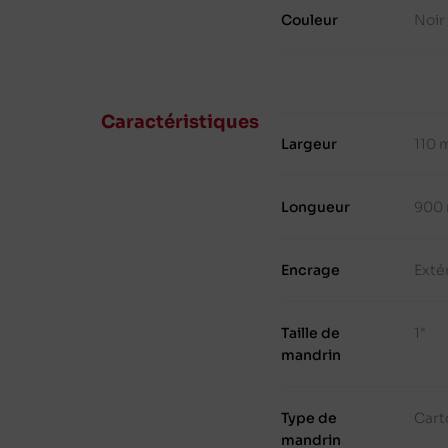
Couleur
Noir
Caractéristiques
Largeur
110
Longueur
900
Encrage
Exté
Taille de
1"
mandrin
Type de
Cart
mandrin