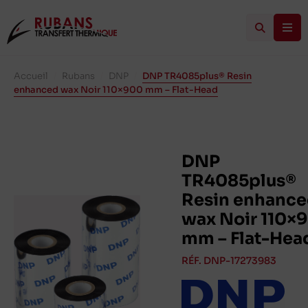
Accueil
/
Rubans
/
DNP
/
DNP TR4085plus® Resin
enhanced wax Noir 110×900 mm – Flat-Head
DNP
TR4085plus®
Resin enhanc
wax Noir 110×
mm – Flat-Hea
RÉF. DNP-17273983