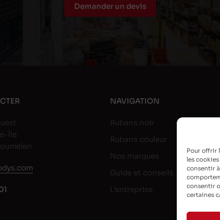
Demander un devis
CTER
NAVIGATION
uest
Rubans noir
e-Île
Rubans couleur
goumelen
Pour offrir
Nos marques
les cookies
dys.com
consentir à
Guide et conseils
comportemen
consentir o
01
L’entreprise
certaines c