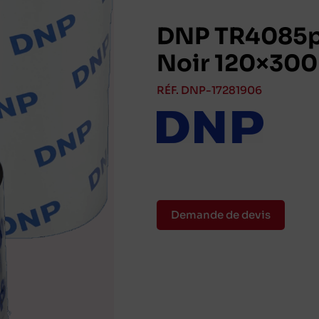
DNP TR4085p
Noir 120×300
RÉF. DNP-17281906
Demande de devis