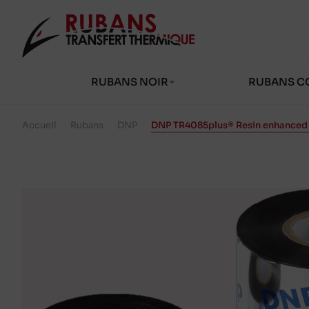
RUBANS NOIR
RUBANS C
Accueil
/
Rubans
/
DNP
/
DNP TR4085plus® Resin enhanced