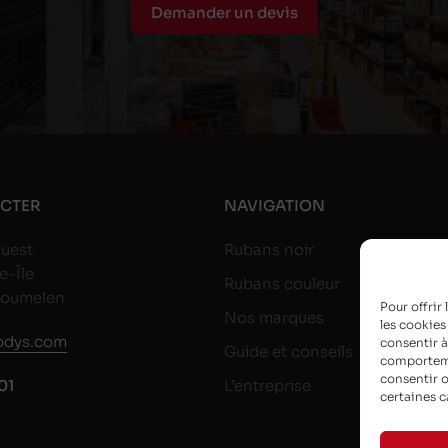
Demander un devis
CTER
NAVIGATION
uest
Rubans noir
e-Île
Rubans couleur
goumelen
Pour offrir
Nos marques
les cookies
dys.com
consentir à
Guide et conseils
comportemen
consentir o
01
L’entreprise
certaines c