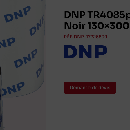
DNP TR4085p
Noir 130×300
RÉF. DNP-17226899
Demande de devis