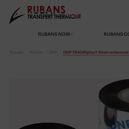
RUBANS NOIR
RUBANS C
Accueil
/
Rubans
/
DNP
/
DNP TR4085plus® Resin enhanced