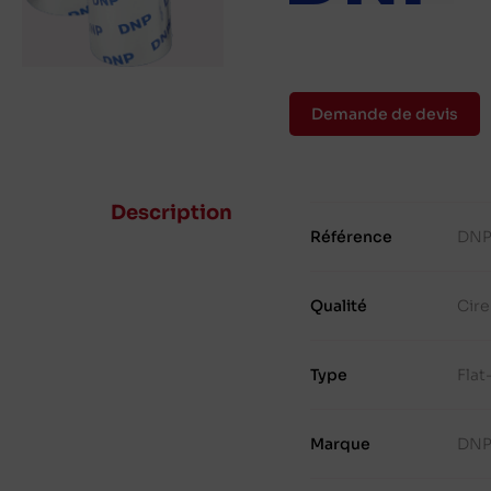
Demande de devis
Description
Référence
DNP
Qualité
Cire
Type
Fla
Marque
DN