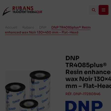
Accueil
/
Rubans
/
DNP
/
DNP TR4085plus® Resin
enhanced wax Noir 130×450 mm – Flat-Head
DNP
TR4085plus®
Resin enhanc
wax Noir 130×
mm – Flat-Hea
RÉF. DNP-17280846