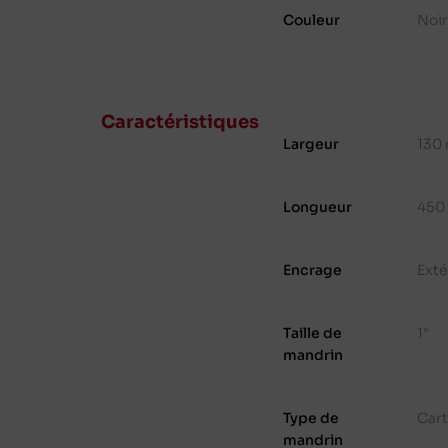
Couleur
Noir
Caractéristiques
Largeur
130
Longueur
450
Encrage
Exté
Taille de
1"
mandrin
Type de
Cart
mandrin