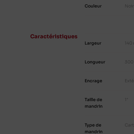
Couleur
Noi
Caractéristiques
Largeur
140
Longueur
300
Encrage
Exté
Taille de
1"
mandrin
Type de
Cart
mandrin