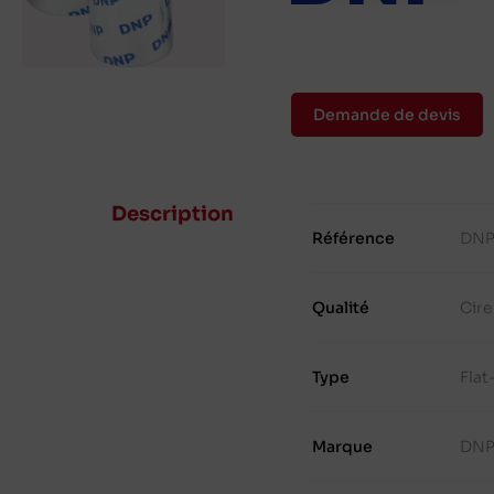
Demande de devis
Description
Référence
DNP
Qualité
Cire
Type
Fla
Marque
DN