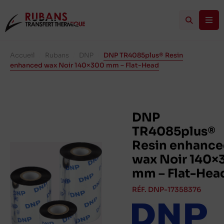
Accueil
/
Rubans
/
DNP
/
DNP TR4085plus® Resin
enhanced wax Noir 140×300 mm – Flat-Head
DNP
TR4085plus®
Resin enhanc
wax Noir 140×
mm – Flat-Hea
RÉF. DNP-17358376