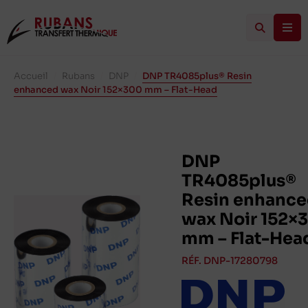
Accueil
/
Rubans
/
DNP
/
DNP TR4085plus® Resin
enhanced wax Noir 152×300 mm – Flat-Head
DNP
TR4085plus®
Resin enhanc
wax Noir 152×
mm – Flat-Hea
RÉF. DNP-17280798