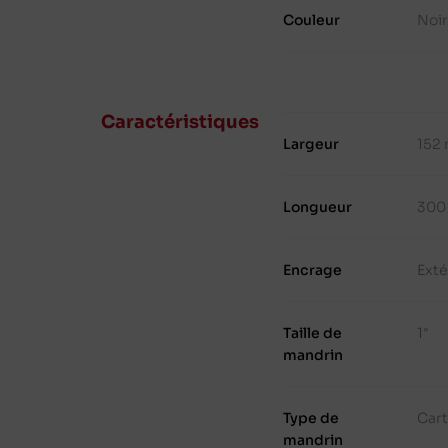
Couleur
Noi
Caractéristiques
Largeur
152
Longueur
300
Encrage
Exté
Taille de
1"
mandrin
Type de
Cart
mandrin