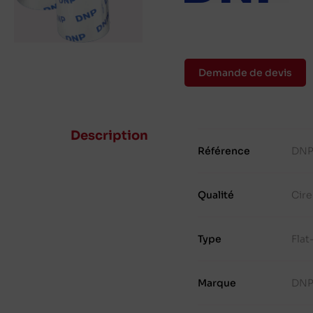
Demande de devis
Description
Référence
DNP
Qualité
Cire
Type
Fla
Marque
DN