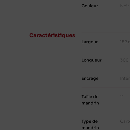
Couleur
Noir
Caractéristiques
Largeur
152
Longueur
300
Encrage
Inté
Taille de
1"
mandrin
Type de
Cart
mandrin