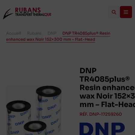
Accueil
/
Rubans
/
DNP
/
DNP TR4085plus® Resin
enhanced wax Noir 152×300 mm – Flat-Head
DNP
TR4085plus®
Resin enhanc
wax Noir 152×
mm – Flat-Hea
RÉF. DNP-17259260