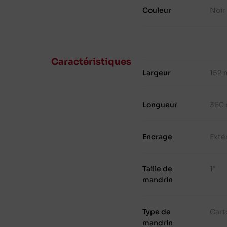
Couleur
Noir
Caractéristiques
Largeur
152
Longueur
360
Encrage
Exté
Taille de
1"
mandrin
Type de
Cart
mandrin