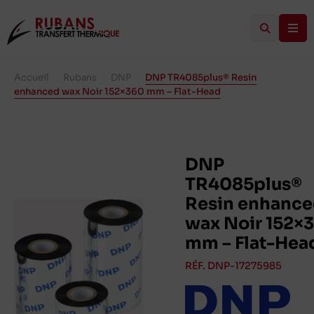
Accueil
/
Rubans
/
DNP
/
DNP TR4085plus® Resin
enhanced wax Noir 152×360 mm – Flat-Head
DNP
TR4085plus®
Resin enhanc
wax Noir 152×
mm – Flat-Hea
RÉF. DNP-17275985