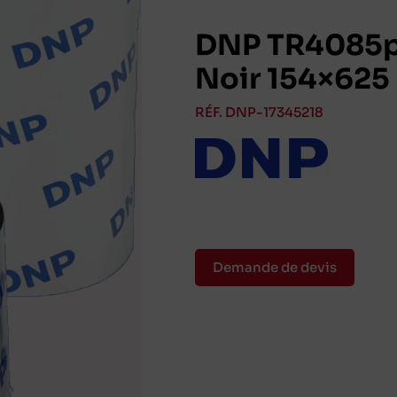
DNP TR4085p
Noir 154×625
RÉF. DNP-17345218
Demande de devis