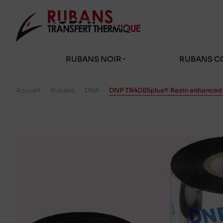
RUBANS NOIR
RUBANS C
Accueil
/
Rubans
/
DNP
/
DNP TR4085plus® Resin enhanced 