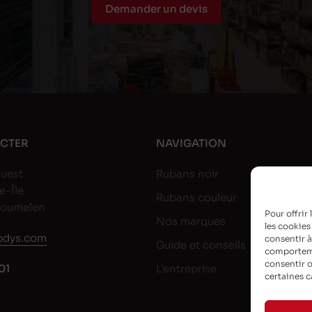
Demander un devis
CTER
NAVIGATION
uest
Rubans noir
e-Île
Rubans couleur
goumelen
Pour offrir
Nos marques
les cookies
dys.com
consentir à
Guide et conseils
comportemen
consentir o
01
L’entreprise
certaines c