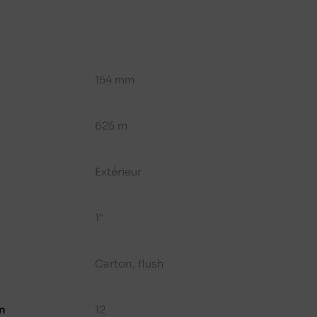
154 mm
625 m
Extérieur
1"
Carton, flush
n
12