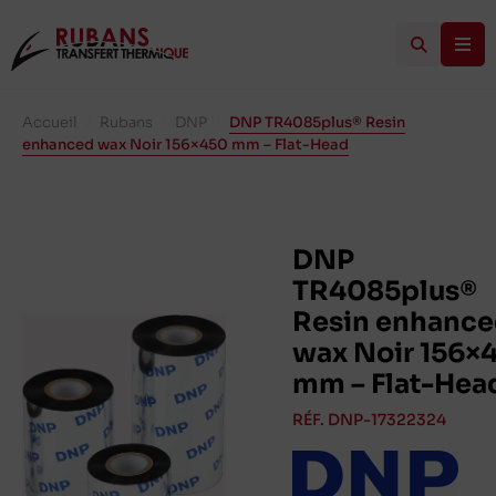
Accueil
/
Rubans
/
DNP
/
DNP TR4085plus® Resin
enhanced wax Noir 156×450 mm – Flat-Head
DNP
TR4085plus®
Resin enhanc
wax Noir 156×
mm – Flat-Hea
RÉF. DNP-17322324