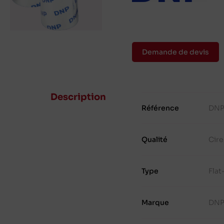
Demande de devis
Description
Référence
DNP
Qualité
Cire
Type
Fla
Marque
DN