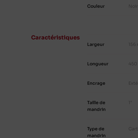
Couleur
Noi
Caractéristiques
Largeur
156
Longueur
450
Encrage
Exté
Taille de
1"
mandrin
Type de
Cart
mandrin