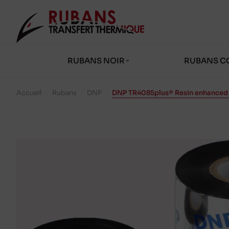
RUBANS NOIR
RUBANS C
Accueil
/
Rubans
/
DNP
/
DNP TR4085plus® Resin enhanced 