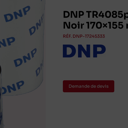
DNP TR4085p
Noir 170×155
RÉF. DNP-17245333
Demande de devis