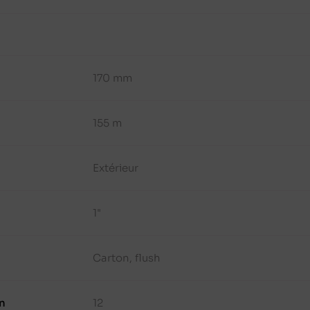
170 mm
155 m
Extérieur
1"
Carton, flush
n
12