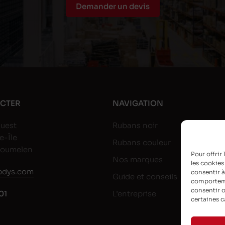
Demander un devis
CTER
NAVIGATION
uest
Rubans noir
e-Île
Rubans couleur
goumelen
Pour offrir
Nos marques
les cookies
dys.com
consentir à
Guide et conseils
comportemen
consentir o
01
L’entreprise
certaines c