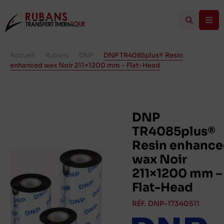
Accueil
/
Rubans
/
DNP
/
DNP TR4085plus® Resin
enhanced wax Noir 211×1200 mm – Flat-Head
DNP
TR4085plus®
Resin enhanc
wax Noir
211×1200 mm –
Flat-Head
RÉF. DNP-17340511