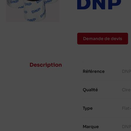
Demande de devis
Description
Référence
DNP
Qualité
Cire
Type
Fla
Marque
DN