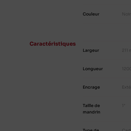
Couleur
Noir
Caractéristiques
Largeur
211
Longueur
120
Encrage
Exté
Taille de
1"
mandrin
Type de
Cart