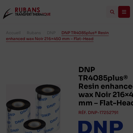
Accueil
/
Rubans
/
DNP
/
DNP TR4085plus® Resin
enhanced wax Noir 216×450 mm – Flat-Head
DNP
TR4085plus®
Resin enhanc
wax Noir 216×
mm – Flat-Hea
RÉF. DNP-17252791