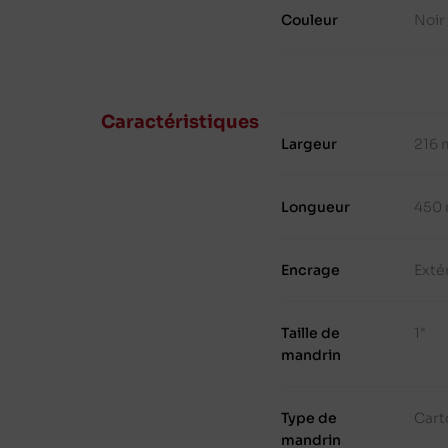
Couleur
Noir
Caractéristiques
Largeur
216
Longueur
450
Encrage
Exté
Taille de
1"
mandrin
Type de
Cart
mandrin