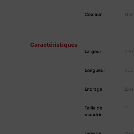
Couleur
Noir
Caractéristiques
Largeur
220
Longueur
300
Encrage
Exté
Taille de
1"
mandrin
Type de
Cart