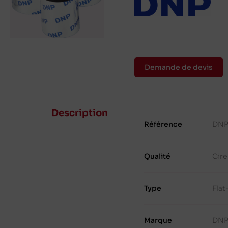
Demande de devis
Description
Référence
DNP
Qualité
Cire
Type
Fla
Marque
DN