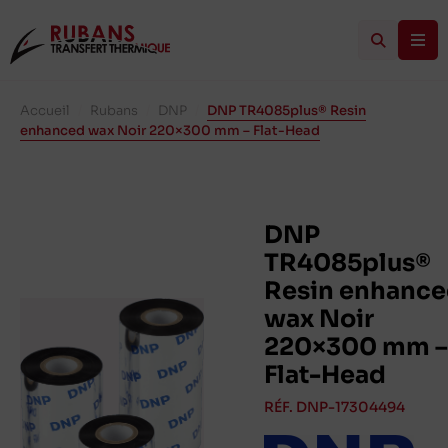
Accueil
/
Rubans
/
DNP
/
DNP TR4085plus® Resin
enhanced wax Noir 220×300 mm – Flat-Head
DNP
TR4085plus®
Resin enhanc
wax Noir
220×300 mm –
Flat-Head
RÉF. DNP-17304494