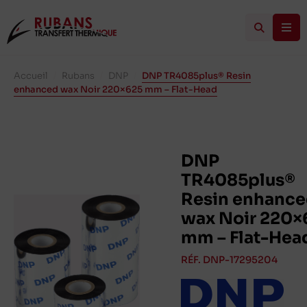
Accueil
/
Rubans
/
DNP
/
DNP TR4085plus® Resin
enhanced wax Noir 220×625 mm – Flat-Head
DNP
TR4085plus®
Resin enhanc
wax Noir 220×
mm – Flat-Hea
RÉF. DNP-17295204