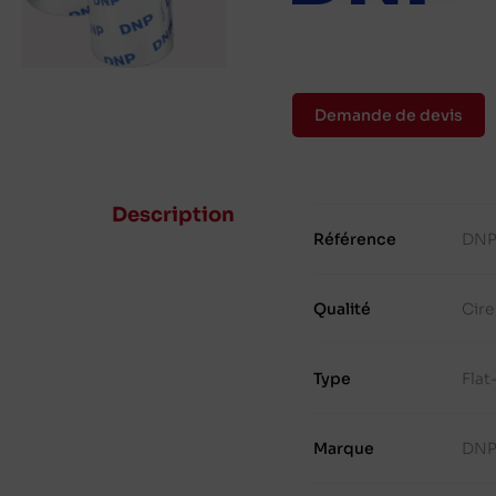
Demande de devis
Description
Référence
DNP
Qualité
Cire
Type
Fla
Marque
DN