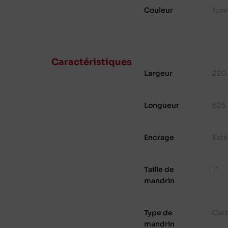
Couleur
Noi
Caractéristiques
Largeur
220
Longueur
625
Encrage
Exté
Taille de
1"
mandrin
Type de
Cart
mandrin