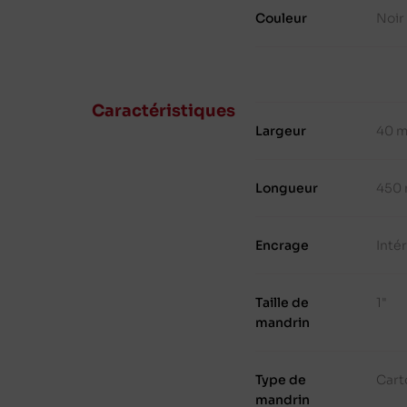
Couleur
Noir
Caractéristiques
Largeur
40 
Longueur
450
Encrage
Inté
Taille de
1"
mandrin
Type de
Cart
mandrin