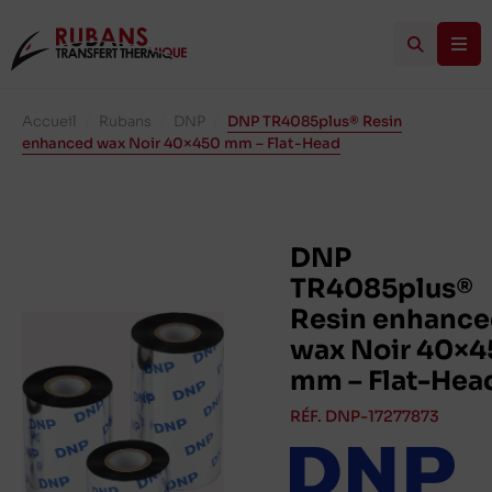
Accueil
/
Rubans
/
DNP
/
DNP TR4085plus® Resin
enhanced wax Noir 40×450 mm – Flat-Head
DNP
TR4085plus®
Resin enhanc
wax Noir 40×4
mm – Flat-Hea
RÉF. DNP-17277873