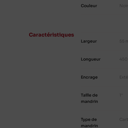
Couleur
Noi
Caractéristiques
Largeur
55 
Longueur
450
Encrage
Exté
Taille de
1"
mandrin
Type de
Cart
mandrin