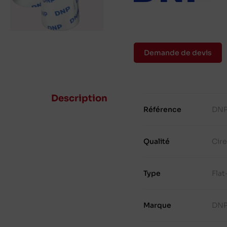
Demande de devis
Description
Référence
DNP
Qualité
Cire
Type
Fla
Marque
DN