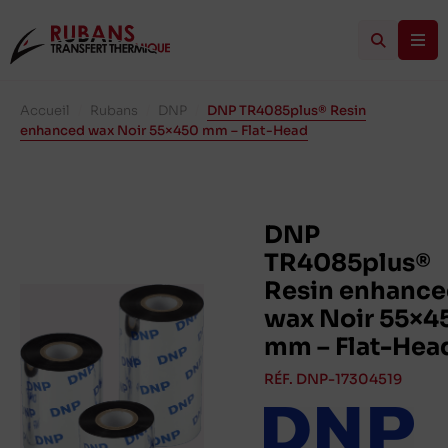
Accueil
/
Rubans
/
DNP
/
DNP TR4085plus® Resin
enhanced wax Noir 55×450 mm – Flat-Head
DNP
TR4085plus®
Resin enhanc
wax Noir 55×4
mm – Flat-Hea
RÉF. DNP-17304519