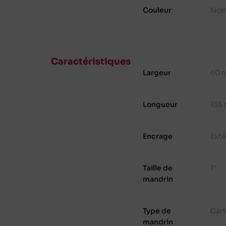
Couleur
Noir
Caractéristiques
Largeur
60 
Longueur
155
Encrage
Exté
Taille de
1"
mandrin
Type de
Cart
mandrin