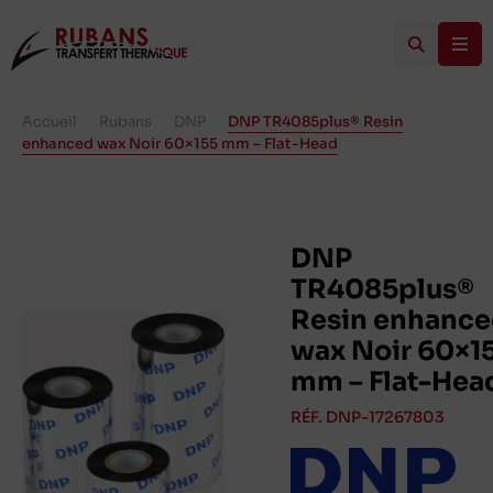
Accueil
/
Rubans
/
DNP
/
DNP TR4085plus® Resin
enhanced wax Noir 60×155 mm – Flat-Head
DNP
TR4085plus®
Resin enhanc
wax Noir 60×1
mm – Flat-Hea
RÉF. DNP-17267803