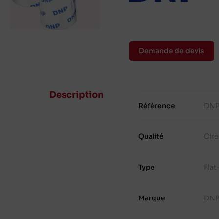
Demande de devis
Description
Référence
DNP
Qualité
Cire
Type
Fla
Marque
DN