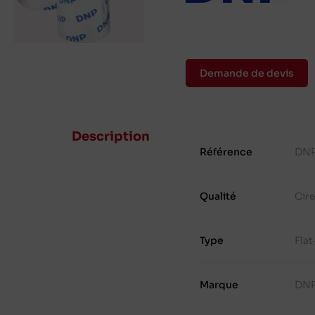
Demande de devis
Description
Référence
DNP
Qualité
Cir
Type
Fla
Marque
DN