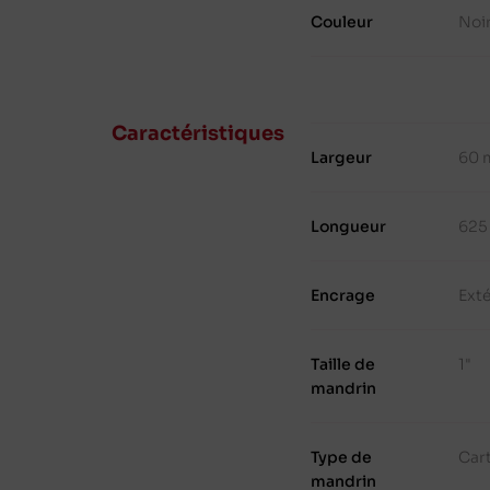
Couleur
Noi
Caractéristiques
Largeur
60 
Longueur
625
Encrage
Exté
Taille de
1"
mandrin
Type de
Cart
mandrin