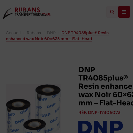
Accueil
/
Rubans
/
DNP
/
DNP TR4085plus® Resin
enhanced wax Noir 60×625 mm – Flat-Head
DNP
TR4085plus®
Resin enhanc
wax Noir 60×6
mm – Flat-Hea
RÉF. DNP-17306073