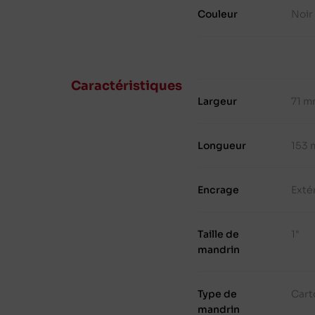
Couleur
Noir
Caractéristiques
Largeur
71 
Longueur
153 
Encrage
Exté
Taille de
1"
mandrin
Type de
Cart
mandrin