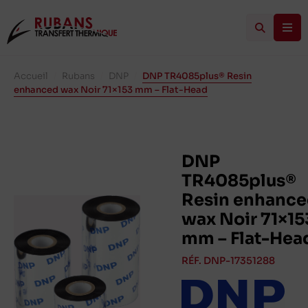
Accueil
/
Rubans
/
DNP
/
DNP TR4085plus® Resin
enhanced wax Noir 71×153 mm – Flat-Head
DNP
TR4085plus®
Resin enhanc
wax Noir 71×15
mm – Flat-Hea
RÉF. DNP-17351288