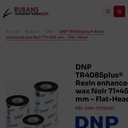
Accueil
/
Rubans
/
DNP
/
DNP TR4085plus® Resin
enhanced wax Noir 71×450 mm – Flat-Head
DNP
TR4085plus®
Resin enhanc
wax Noir 71×4
mm – Flat-Hea
RÉF. DNP-17278427