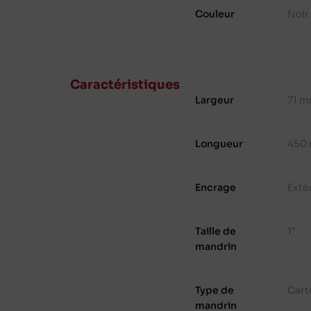
Couleur
Noir
Caractéristiques
Largeur
71 
Longueur
450
Encrage
Exté
Taille de
1"
mandrin
Type de
Cart
mandrin