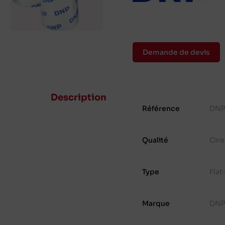
Demande de devis
Description
Référence
DNP
Qualité
Cire
Type
Fla
Marque
DN