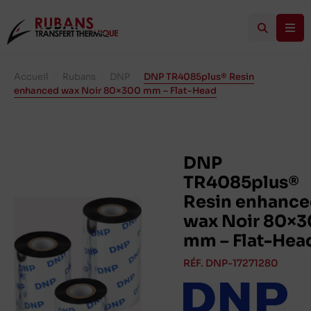
Accueil
/
Rubans
/
DNP
/
DNP TR4085plus® Resin
enhanced wax Noir 80×300 mm – Flat-Head
DNP
TR4085plus®
Resin enhanc
wax Noir 80×
mm – Flat-Hea
RÉF. DNP-17271280