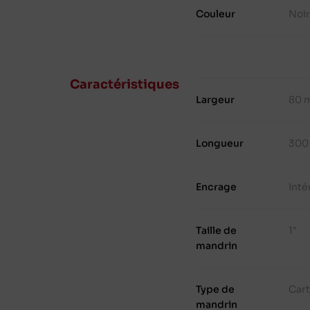
Couleur
Noir
Caractéristiques
Largeur
80 
Longueur
300
Encrage
Inté
Taille de
1"
mandrin
Type de
Cart
mandrin