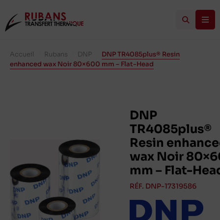
Accueil
/
Rubans
/
DNP
/
DNP TR4085plus® Resin
enhanced wax Noir 80×600 mm – Flat-Head
DNP
TR4085plus®
Resin enhanc
wax Noir 80×
mm – Flat-Hea
RÉF. DNP-17319586