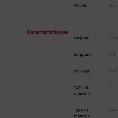
Couleur
Noir
Caractéristiques
Largeur
80 
Longueur
600
Encrage
Inté
Taille de
1"
mandrin
Type de
Cart
mandrin