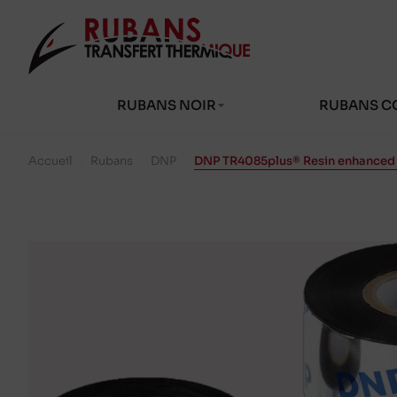
RUBANS NOIR
RUBANS C
Accueil
/
Rubans
/
DNP
/
DNP TR4085plus® Resin enhanced 