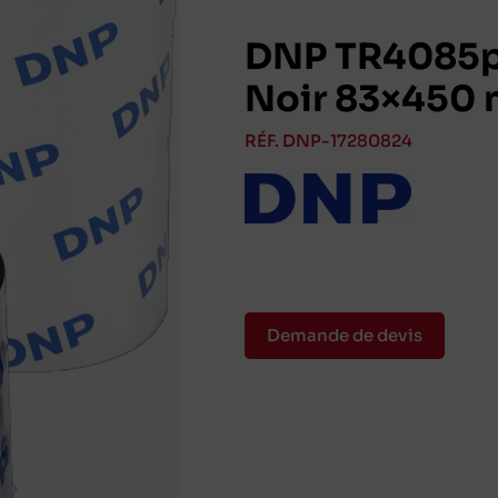
DNP TR4085p
Noir 83×450 
RÉF. DNP-17280824
Demande de devis