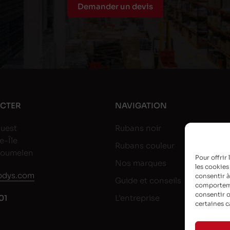
Demander un devis
CTER
NAVIGATION
uest
Rubans noir
e-Île
Rubans couleur
goumelen
Pour offrir
Nos marques
les cookies
dys.com
consentir à
Guide et conseils
comportemen
consentir o
01
L’entreprise
certaines c