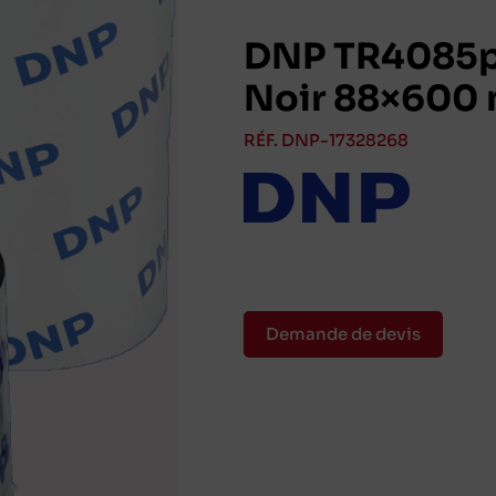
DNP TR4085p
Noir 88×600 
RÉF. DNP-17328268
Demande de devis