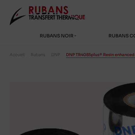
RUBANS NOIR
RUBANS C
Accueil
/
Rubans
/
DNP
/
DNP TR4085plus® Resin enhanced