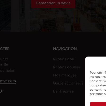
Demander un devis
CTER
NAVIGATION
uest
Rubans noir
e-Île
Rubans couleur
goumelen
Pour offrir
Nos marques
les cookies
dys.com
consentir à
Guide et conseils
comportemen
consentir o
01
L’entreprise
certaines c