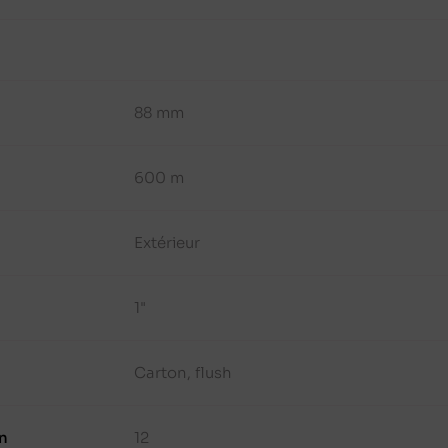
88 mm
600 m
Extérieur
1"
Carton, flush
n
12