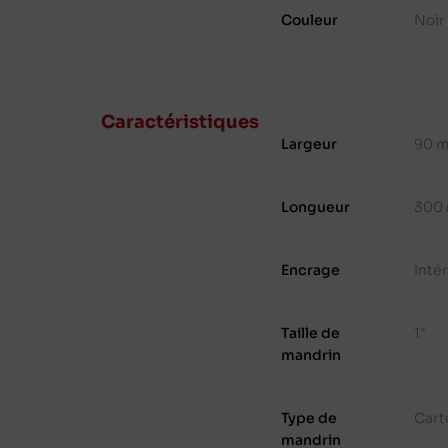
Couleur
Noir
Caractéristiques
Largeur
90 
Longueur
300
Encrage
Inté
Taille de
1"
mandrin
Type de
Cart
mandrin