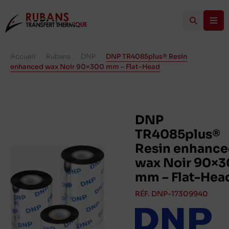
Accueil
/
Rubans
/
DNP
/
DNP TR4085plus® Resin
enhanced wax Noir 90×300 mm – Flat-Head
DNP
TR4085plus®
Resin enhanc
wax Noir 90×
mm – Flat-Hea
RÉF. DNP-17309940