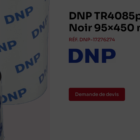
DNP TR4085p
Noir 95×450 
RÉF. DNP-17276274
Demande de devis