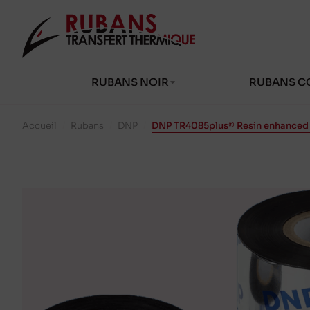
RUBANS NOIR
RUBANS C
Accueil
/
Rubans
/
DNP
/
DNP TR4085plus® Resin enhanced