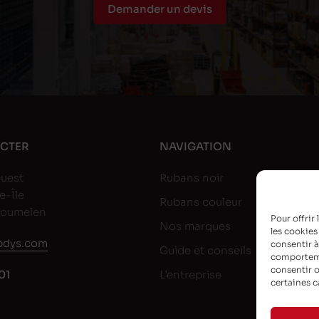
Demander un devis
CTER
NAVIGATION
uest
Rubans noir
e-Île
Rubans couleur
goumelen
Pour offrir
Nos marques
les cookies
dys.com
consentir à
Guide et conseils
comportemen
consentir o
01
L’entreprise
certaines c