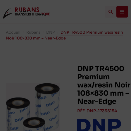
Accueil
/
Rubans
/
DNP
/
DNP TR4500 Premium wax/resin
Noir 108×830 mm – Near-Edge
DNP TR4500
Premium
wax/resin Noir
108×830 mm –
Near-Edge
RÉF. DNP-17335154