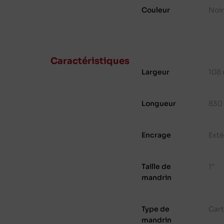
Couleur
Noi
Caractéristiques
Largeur
108
Longueur
830
Encrage
Exté
Taille de
1"
mandrin
Type de
Cart
mandrin