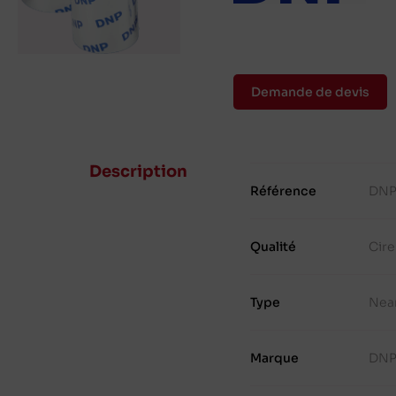
Demande de devis
Description
Référence
DNP
Qualité
Cir
Type
Nea
Marque
DN