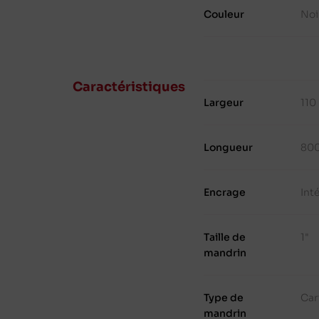
Couleur
Noi
Caractéristiques
Largeur
110
Longueur
80
Encrage
Int
Taille de
1"
mandrin
Type de
Car
mandrin