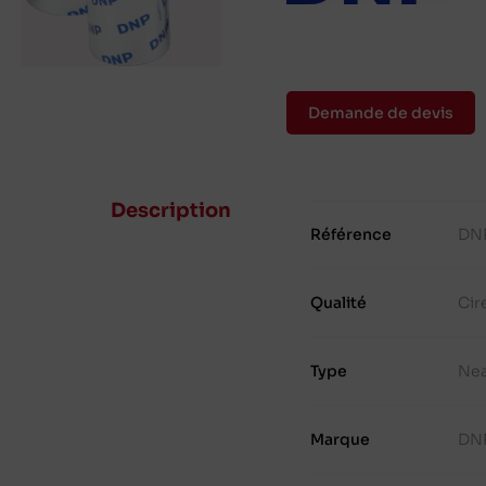
Demande de devis
Description
Référence
DN
Qualité
Cir
Type
Ne
Marque
DN