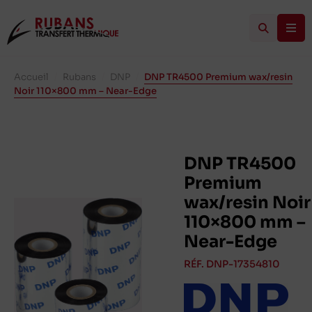
Accueil
/
Rubans
/
DNP
/
DNP TR4500 Premium wax/resin
Noir 110×800 mm – Near-Edge
DNP TR4500
Premium
wax/resin Noir
110×800 mm –
Near-Edge
RÉF. DNP-17354810