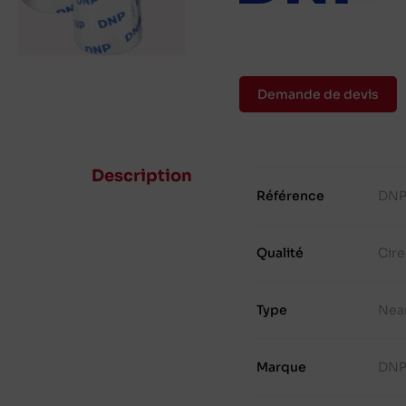
Demande de devis
Description
Référence
DNP
Qualité
Cir
Type
Nea
Marque
DN