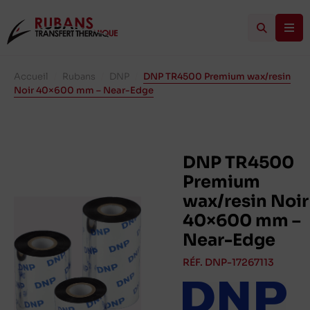
Accueil
/
Rubans
/
DNP
/
DNP TR4500 Premium wax/resin
Noir 40×600 mm – Near-Edge
DNP TR4500
Premium
wax/resin Noir
40×600 mm –
Near-Edge
RÉF. DNP-17267113