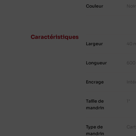
Couleur
Noi
Caractéristiques
Largeur
40 
Longueur
600
Encrage
Inté
Taille de
1"
mandrin
Type de
Cart
mandrin