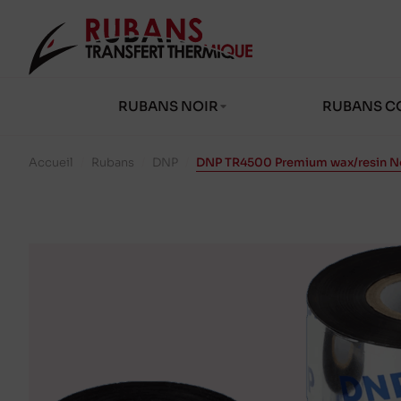
RUBANS NOIR
RUBANS C
Accueil
/
Rubans
/
DNP
/
DNP TR4500 Premium wax/resin N