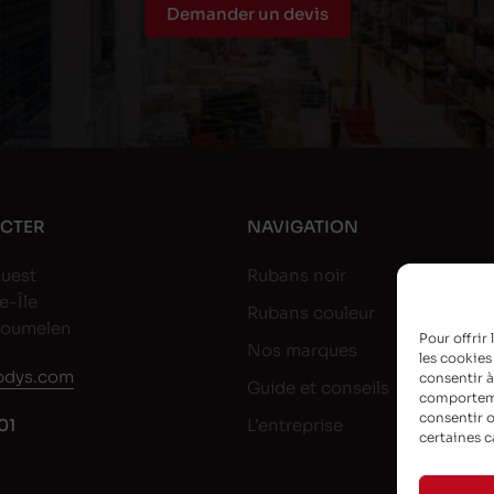
Demander un devis
CTER
NAVIGATION
uest
Rubans noir
e-Île
Rubans couleur
goumelen
Pour offrir
Nos marques
les cookies
dys.com
consentir à
Guide et conseils
comportemen
consentir o
01
L’entreprise
certaines c