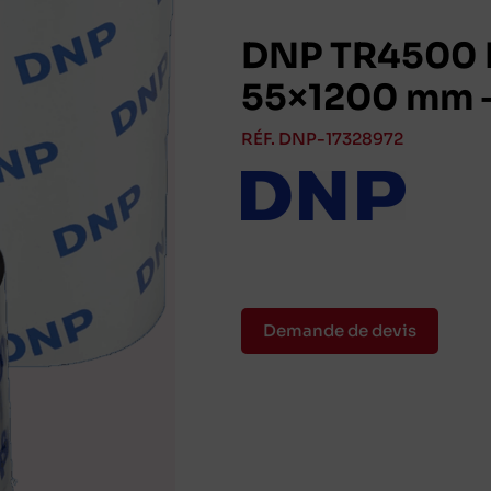
DNP TR4500 P
55×1200 mm 
RÉF. DNP-17328972
Demande de devis