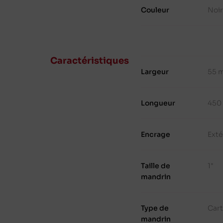
Couleur
Noi
Caractéristiques
Largeur
55 
Longueur
450
Encrage
Exté
Taille de
1"
mandrin
Type de
Cart
mandrin