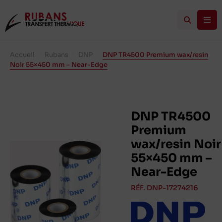
Accueil
/
Rubans
/
DNP
/
DNP TR4500 Premium wax/resin
Noir 55×450 mm – Near-Edge
DNP TR4500
Premium
wax/resin Noir
55×450 mm –
Near-Edge
RÉF. DNP-17274216