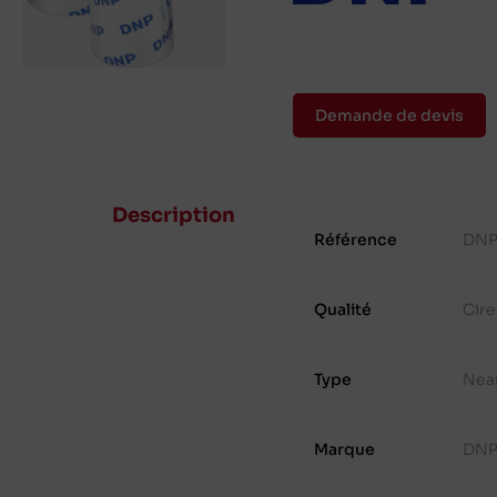
Demande de devis
Description
Référence
DNP
Qualité
Cir
Type
Nea
Marque
DN