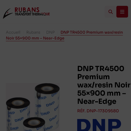
Accueil
/
Rubans
/
DNP
/
DNP TR4500 Premium wax/resin
Noir 55×900 mm – Near-Edge
DNP TR4500
Premium
wax/resin Noir
55×900 mm –
Near-Edge
RÉF. DNP-17309580