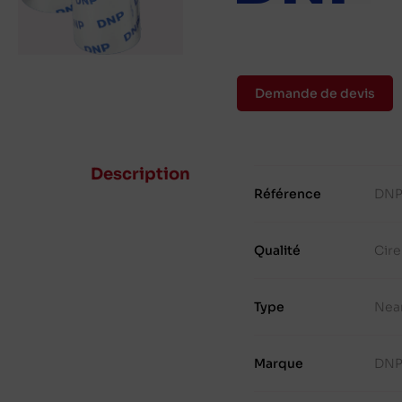
Demande de devis
Description
Référence
DNP
Qualité
Cir
Type
Nea
Marque
DN