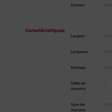
Couleur
Noi
Caractéristiques
Largeur
55 
Longueur
900
Encrage
Exté
Taille de
1"
mandrin
Type de
Cart
mandrin