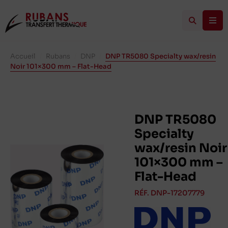
Accueil
/
Rubans
/
DNP
/
DNP TR5080 Specialty wax/resin
Noir 101×300 mm – Flat-Head
DNP TR5080
Specialty
wax/resin Noir
101×300 mm –
Flat-Head
RÉF. DNP-17207779