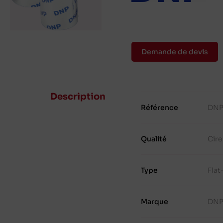
Demande de devis
Description
Référence
DNP
Qualité
Cire
Type
Fla
Marque
DN