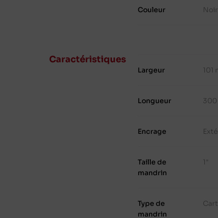
Couleur
Noir
Caractéristiques
Largeur
101
Longueur
300
Encrage
Exté
Taille de
1"
mandrin
Type de
Cart
mandrin