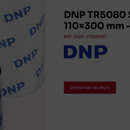
DNP TR5080 S
110×300 mm –
RÉF. DNP-17229537
Demande de devis