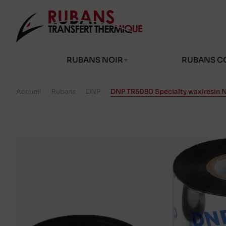
RUBANS NOIR
RUBANS C
Accueil
/
Rubans
/
DNP
/
DNP TR5080 Specialty wax/resin 