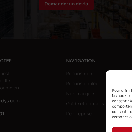
Demander un devis
CTER
NAVIGATION
uest
Rubans noir
e-Île
Rubans couleur
goumelen
Pour offrir
Nos marques
les cookies
dys.com
consentir à
Guide et conseils
comportemen
consentir o
01
L’entreprise
certaines c