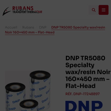
Accueil
/
Rubans
/
DNP
/
DNP TR5080 Specialty wax/resin
Noir 160×450 mm – Flat-Head
DNP TR5080
Specialty
wax/resin Noir
160×450 mm –
Flat-Head
RÉF. DNP-17248897