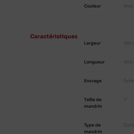
Couleur
Noir
Caractéristiques
Largeur
160
Longueur
450
Encrage
Exté
Taille de
1"
mandrin
Type de
Cart
mandrin