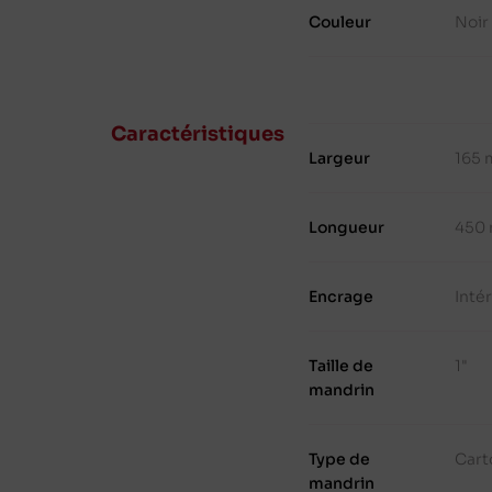
Couleur
Noir
Caractéristiques
Largeur
165
Longueur
450
Encrage
Inté
Taille de
1"
mandrin
Type de
Cart
mandrin