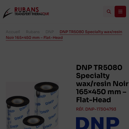
Accueil
/
Rubans
/
DNP
/
DNP TR5080 Specialty wax/resin
Noir 165×450 mm – Flat-Head
DNP TR5080
Specialty
wax/resin Noir
165×450 mm –
Flat-Head
RÉF. DNP-17304793